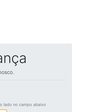
ança
nosco.
ao lado no campo abaixo