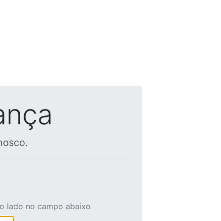
ança
nosco.
ao lado no campo abaixo