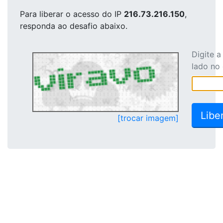
Para liberar o acesso
do IP
216.73.216.150
,
responda ao desafio abaixo.
Digite 
lado no
[trocar imagem]